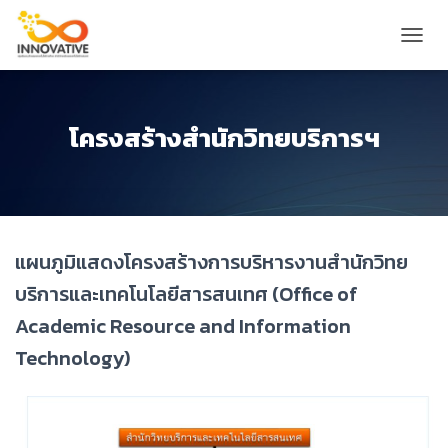
T
O
G
G
L
โครงสร้างสำนักวิทยบริการฯ
E
N
A
V
I
G
แผนภูมิแสดงโครงสร้างการบริหารงานสำนักวิทย
A
T
บริการและเทคโนโลยีสารสนเทศ (Office of
I
O
Academic Resource and Information
N
Technology)